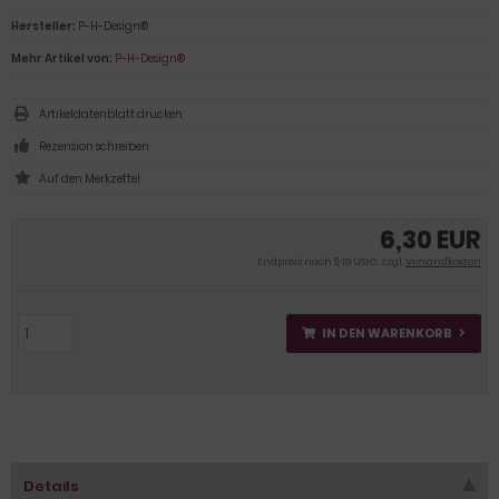
Hersteller:
P-H-Design®
Mehr Artikel von:
P-H-Design®
Artikeldatenblatt drucken
Rezension schreiben
6,30 EUR
Endpreis nach § 19 UStG. zzgl.
Versandkosten
IN DEN WARENKORB
Details