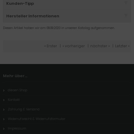
Kunden-Tipp
Hersteller Informationen
Diesen Artikel haben wir am 09.09.2020 in unseren Katalog aufgenommen.
« Erster
|
« vorheriger
|
nächster »
|
Letzter »
Mehr über...
diesen Shop
Kontakt
Zahlung & Versand
Widerrufsrecht & Widerrufsformular
Impressum