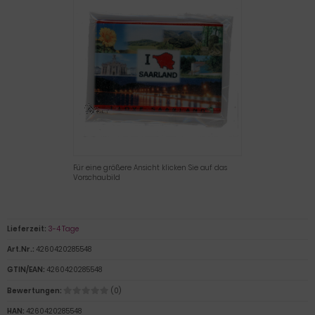
Für eine größere Ansicht klicken Sie auf das
Vorschaubild
Lieferzeit:
3-4 Tage
Art.Nr.:
4260420285548
GTIN/EAN:
4260420285548
Bewertungen:
(0)
HAN:
4260420285548