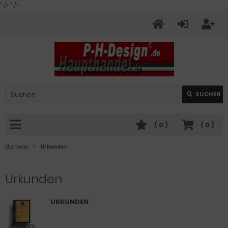
" />
" />
SUCHEN
(
0
)
(
0
)
Startseite
Urkunden
Urkunden
URKUNDEN