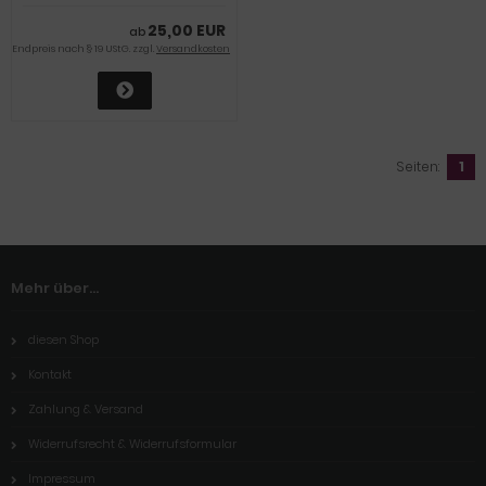
25,00 EUR
ab
Endpreis nach § 19 UStG. zzgl.
Versandkosten
Seiten:
1
Mehr über...
diesen Shop
Kontakt
Zahlung & Versand
Widerrufsrecht & Widerrufsformular
Impressum