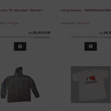
uch "St. Wendel - Winter"
Long Sleeve - "MARPINGEN KIR
eit:
3-4 Tage
Lieferzeit:
2 Wochen
25,00 EUR
36,
ab
ab
Endpreis nach § 19 UStG. zzgl.
Versandkosten
Endpreis nach § 19 UStG. zzgl.
Versa