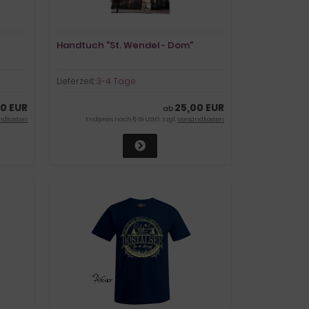
Handtuch "St. Wendel - Dom"
Lieferzeit:
3-4 Tage
0 EUR
25,00 EUR
ab
ndkosten
Endpreis nach § 19 UStG. zzgl.
Versandkosten