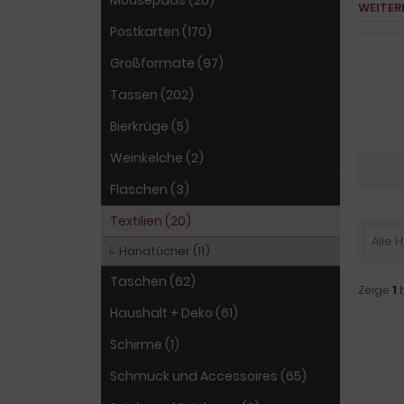
Mousepads (20)
WEITER
Postkarten (170)
Großformate (97)
Tassen (202)
Bierkrüge (5)
Weinkelche (2)
Flaschen (3)
Textilien (20)
Alle H
Handtücher (11)
Taschen (62)
Zeige
1
Haushalt + Deko (61)
Schirme (1)
Schmuck und Accessoires (65)