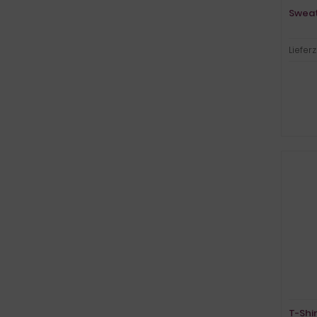
Sweat
Lieferz
T-Shi