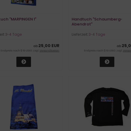
uch "MARPINGEN 1"
Handtuch "Schaumberg-
Abendrot"
eit:
3-4 Tage
Lieferzeit:
3-4 Tage
25,00 EUR
25,0
ab
ab
Endpreis nach § 19 UStG. zzgl.
Versandkosten
Endpreis nach § 19 UStG. zzgl.
Versa