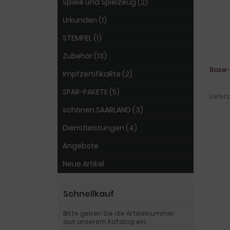
Spiele und Spielzeug (2)
Urkunden (1)
STEMPEL (1)
Zubehör (13)
Base-
ImpfzertifikaRte (2)
SPAR-PAKETE (5)
Lieferz
schönen.SAARLAND (3)
Dienstleistungen (4)
Angebote
Neue Artikel
Schnellkauf
Bitte geben Sie die Artikelnummer
aus unserem Katalog ein.