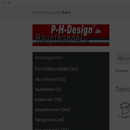
" />
" />
Kundengruppe:
Gast
Kategorien
Ko
FOTOGESCHENKE (110)
Startseite
Alu-Dibond (12)
Text
Aufkleber (6)
Kalender (10)
Klappkarten (84)
Magnete (49)