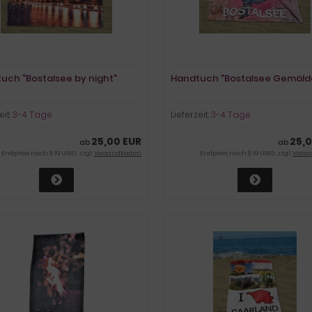
uch "Bostalsee by night"
Handtuch "Bostalsee Gemäld
eit:
3-4 Tage
Lieferzeit:
3-4 Tage
25,00 EUR
25,0
ab
ab
Endpreis nach § 19 UStG. zzgl.
Versandkosten
Endpreis nach § 19 UStG. zzgl.
Versa