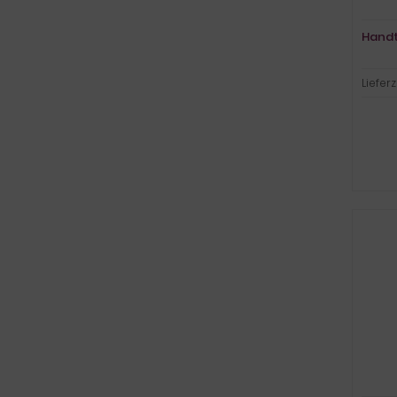
Handt
Lieferz