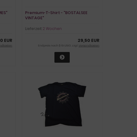
MES"
Premium-T-Shirt - "BOSTALSEE
VINTAGE"
Lieferzeit:
2 Wochen
50 EUR
29,50 EUR
ndkosten
Endpreis nach § 19 UStG. zzgl.
Versandkosten