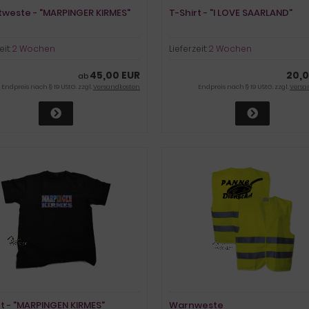
weste - "MARPINGER KIRMES"
T-Shirt - "I LOVE SAARLAND"
eit:
2 Wochen
Lieferzeit:
2 Wochen
45,00 EUR
20,0
ab
Endpreis nach § 19 UStG. zzgl.
Versandkosten
Endpreis nach § 19 UStG. zzgl.
Versa
rt - "MARPINGEN KIRMES"
Warnweste