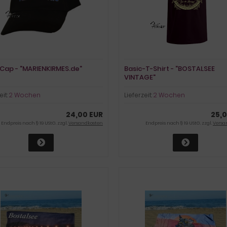
Cap - "MARIENKIRMES.de"
Basic-T-Shirt - "BOSTALSEE
VINTAGE"
eit:
2 Wochen
Lieferzeit:
2 Wochen
24,00 EUR
25,0
Endpreis nach § 19 UStG. zzgl.
Versandkosten
Endpreis nach § 19 UStG. zzgl.
Versa