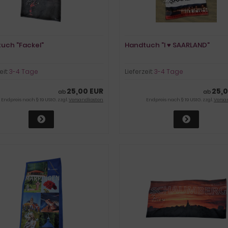
uch "Fackel"
Handtuch "I ♥ SAARLAND"
eit:
3-4 Tage
Lieferzeit:
3-4 Tage
25,00 EUR
25,0
ab
ab
Endpreis nach § 19 UStG. zzgl.
Versandkosten
Endpreis nach § 19 UStG. zzgl.
Versa