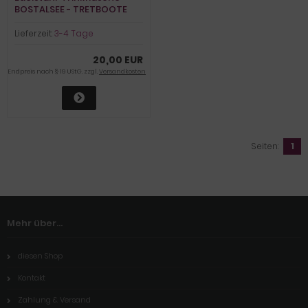
BOSTALSEE - TRETBOOTE
Lieferzeit:
3-4 Tage
20,00 EUR
Endpreis nach § 19 UStG. zzgl.
Versandkosten
Seiten:
1
Mehr über...
diesen Shop
Kontakt
Zahlung & Versand