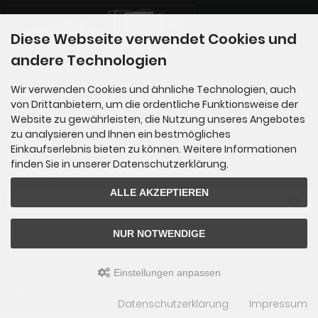
Diese Webseite verwendet Cookies und
andere Technologien
Die Box kann unter tpl_modified_responsive/boxes/box_miscellaneous.html verändert werde
Wir verwenden Cookies und ähnliche Technologien, auch
n. Die Sprachvariablen befinden sich in der Datei tpl_modified_responsive/lang/german/lan
von Drittanbietern, um die ordentliche Funktionsweise der
g_german.custom.
Website zu gewährleisten, die Nutzung unseres Angebotes
zu analysieren und Ihnen ein bestmögliches
Einkaufserlebnis bieten zu können. Weitere Informationen
Newsletter-Anmeldung
finden Sie in unserer Datenschutzerklärung.
E-Mail-Adresse:
ALLE AKZEPTIEREN
Der Newsletter kann jederzeit hier oder in Ihrem Kundenkonto abbestellt werden.
NUR NOTWENDIGE
Einstellungen anpassen
P-H-Design-Store © 2026 | Template © 2009-2026 by
mod
ified eCommerce Shopsoftware
Aufgrund des Kleinunternehmerstatus gem. § 19 UStG erheben wir keine Umsatzsteuer und
weisen diese daher auch nicht aus.
Datenschutzerklärung
Impressum
mod
ified eCommerce Shopsoftware © 2009-2026