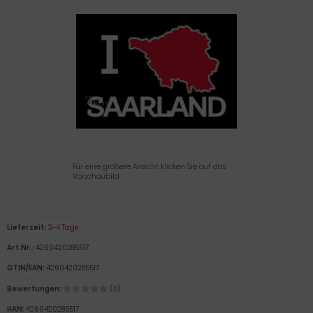
Für eine größere Ansicht klicken Sie auf das
Vorschaubild
Lieferzeit:
3-4 Tage
Art.Nr.:
4260420285517
GTIN/EAN:
4260420285517
Bewertungen:
(0)
HAN:
4260420285517