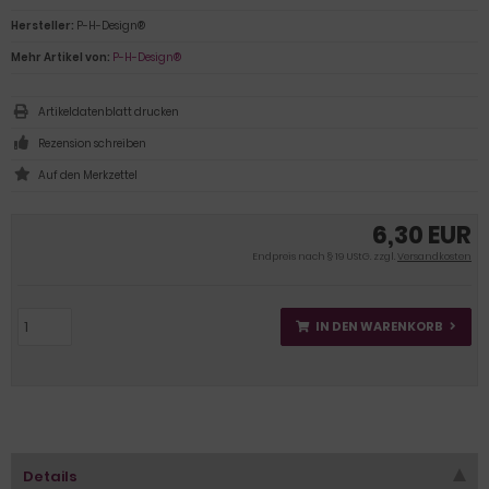
Hersteller:
P-H-Design®
Mehr Artikel von:
P-H-Design®
Artikeldatenblatt drucken
Rezension schreiben
6,30 EUR
Endpreis nach § 19 UStG. zzgl.
Versandkosten
IN DEN WARENKORB
Details