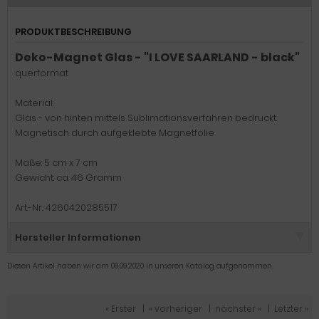
PRODUKTBESCHREIBUNG
Deko-Magnet Glas - "I LOVE SAARLAND - black"
querformat
Material:
Glas - von hinten mittels Sublimationsverfahren bedruckt.
Magnetisch durch aufgeklebte Magnetfolie
Maße: 5 cm x 7 cm
Gewicht: ca. 46 Gramm
Art.-Nr.: 4260420285517
Hersteller Informationen
Diesen Artikel haben wir am 09.09.2020 in unseren Katalog aufgenommen.
« Erster
|
« vorheriger
|
nächster »
|
Letzter »