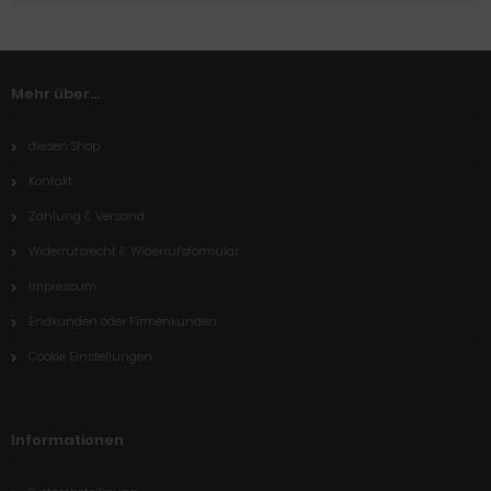
Mehr über...
diesen Shop
Kontakt
Zahlung & Versand
Widerrufsrecht & Widerrufsformular
Impressum
Endkunden oder Firmenkunden
Cookie Einstellungen
Informationen