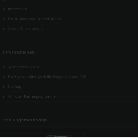
Impressum
Endkunden oder Firmenkunden
Cookie Einstellungen
Informationen
Systembeteiligung
FAQ (gelegentlich gestellte Fragen) zu den AGB
Sitemap
Affiliate - Partnerprogramme
Zahlungsmethoden