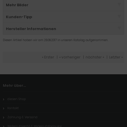
Mehr Bilder
Kunden-Tipp
Hersteller Informationen
Diesen Artikel haben wir am 29.09.2017 in unseren Katalog aufgenommen.
« Erster
|
« vorheriger
|
nächster »
|
Letzter »
Mehr über...
diesen Shop
Kontakt
Zahlung & Versand
Widerrufsrecht & Widerrufsformular