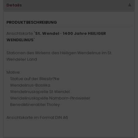
Details
PRODUKTBESCHREIBUNG
Ansichtskarte "
St. Wendel
-
1400 Jahre HEILIGER
WENDELINUS
"
Stationen des Wirkens des Heiligen Wendelinus im St.
Wendeler Land
Motive:
Statue auf der Bliesbr?ke
Wendelinus-Basilika
Wendelinuskapelle St. Wendel
Wendelinuskapelle Namborn-Pinsweiler
Benediktinerabtei Tholey
Ansichtskarte im Format DIN A6