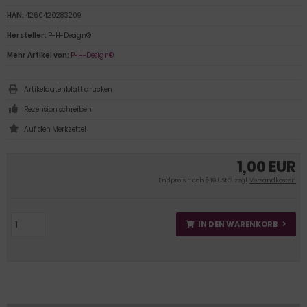
HAN:
4260420283209
Hersteller:
P-H-Design®
Mehr Artikel von:
P-H-Design®
Artikeldatenblatt drucken
Rezension schreiben
1,00 EUR
Endpreis nach § 19 UStG. zzgl.
Versandkosten
IN DEN WARENKORB