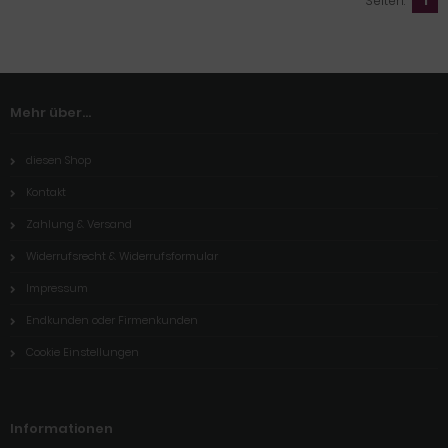
Seiten:
1
Mehr über...
diesen Shop
Kontakt
Zahlung & Versand
Widerrufsrecht & Widerrufsformular
Impressum
Endkunden oder Firmenkunden
Cookie Einstellungen
Informationen