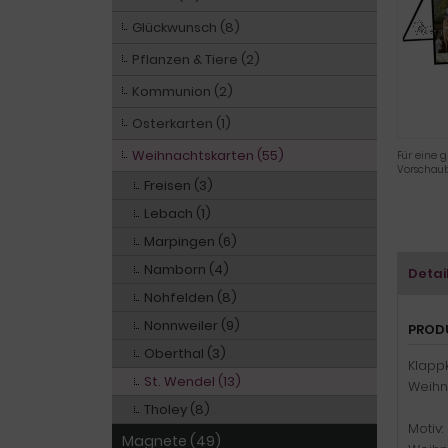
Glückwunsch (8)
Pflanzen & Tiere (2)
Kommunion (2)
Osterkarten (1)
Weihnachtskarten (55)
Für eine g
Vorschaub
Freisen (3)
Lebach (1)
Marpingen (6)
Namborn (4)
Detai
Nohfelden (8)
Nonnweiler (9)
PROD
Oberthal (3)
Klappk
St. Wendel (13)
Weihn
Tholey (8)
Motiv:
Magnete (49)