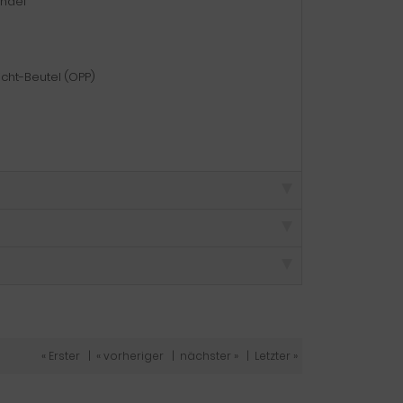
endel
icht-Beutel (OPP)
« Erster
|
« vorheriger
|
nächster »
|
Letzter »