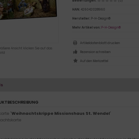
Bewertungen:
(0)
HAN:
4260420281960
Hersteller:
P-H-Design®
Mehr Artikel von:
P-H-Design®
Artikeldatenblatt drucken
rößere Ansicht klicken Sie auf das
Rezension schreiben
ild
ls
UKTBESCHREIBUNG
arte "
Weihnachtskrippe Missionshaus St. Wendel
"
achtskarte