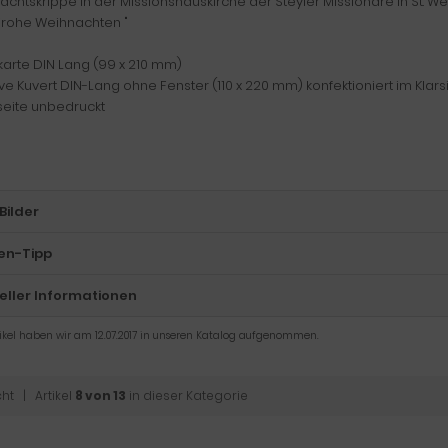
chtskrippe in der Missionshauskirche der Steyler Missionare in St. W
"Frohe Weihnachten "
karte DIN Lang (99 x 210 mm)
ive Kuvert DIN-Lang ohne Fenster (110 x 220 mm) konfektioniert im Klars
seite unbedruckt
Bilder
en-Tipp
eller Informationen
tikel haben wir am 12.07.2017 in unseren Katalog aufgenommen.
cht
| Artikel
8 von 13
in dieser Kategorie