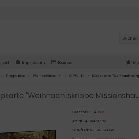
ntakt
Impressum
Kasse
Me
Klappkarten
Weihnachtskarten
St. Wendel
Klappkarte "Weihnachtskri
pkarte "Weihnachtskrippe Missionshau
Lieferzeit:
3-4 Tage
Art.Nr.:
4260420281960
GTIN/EAN:
4260420281960