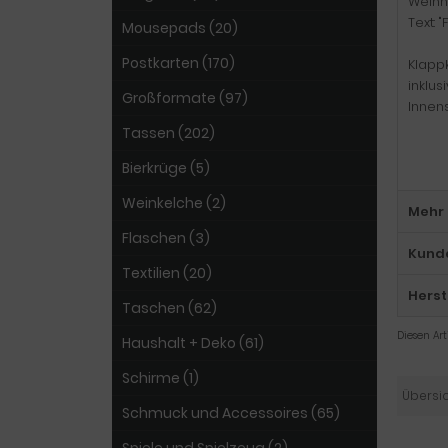
Weihna
Text: 
Mousepads (20)
Postkarten (170)
Klapp
inklus
Großformate (97)
Innen
Tassen (202)
Bierkrüge (5)
Weinkelche (2)
Mehr 
Flaschen (3)
Kund
Textilien (20)
Herst
Taschen (62)
Diesen Ar
Haushalt + Deko (61)
Schirme (1)
Übersi
Schmuck und Accessoires (65)