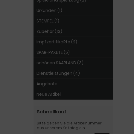
Spiele und Spielzeug (2)
Urkunden (1)
STEMPEL (1)
Zubehör (13)
ImpfzertifikaRte (2)
SPAR-PAKETE (5)
schönen.SAARLAND (3)
Dienstleistungen (4)
Angebote
Neue Artikel
Schnellkauf
Bitte geben Sie die Artikelnummer
aus unserem Katalog ein.