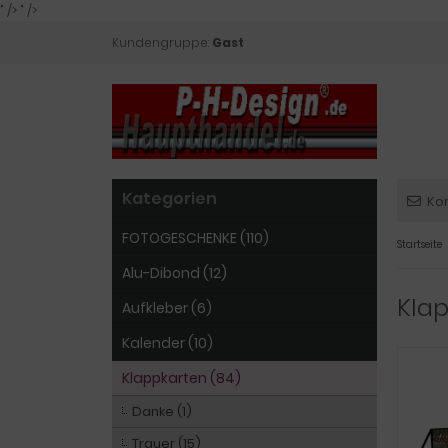
" />
" />
Kundengruppe:
Gast
Kategorien
Ko
FOTOGESCHENKE (110)
Startseite
Alu-Dibond (12)
Klap
Aufkleber (6)
Kalender (10)
Klappkarten (84)
Danke (1)
Trauer (15)