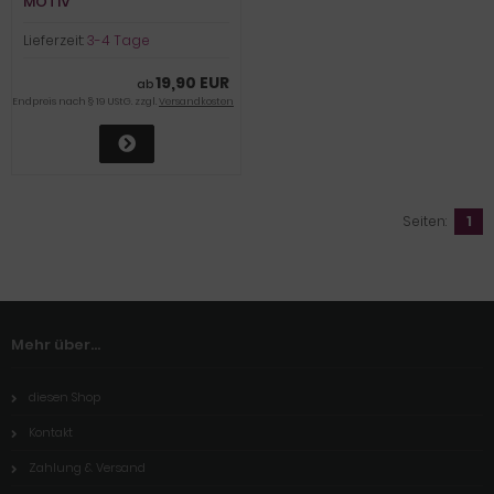
MOTIV
Lieferzeit:
3-4 Tage
19,90 EUR
ab
Endpreis nach § 19 UStG. zzgl.
Versandkosten
Seiten:
1
Mehr über...
diesen Shop
Kontakt
Zahlung & Versand