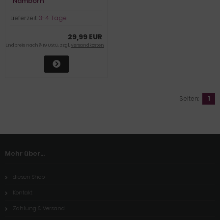
"Namborn"
Lieferzeit:
3-4 Tage
29,99 EUR
Endpreis nach § 19 UStG. zzgl.
Versandkosten
Seiten:
1
Mehr über...
diesen Shop
Kontakt
Zahlung & Versand