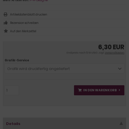
Mehr Artikel von:
P-H-Design®
Artikeldatenblatt drucken
Rezension schreiben
6,30 EUR
Endpreis nach § 19 UStG. zzgl.
Versandkosten
Grafik-Service
Grafik wird druckfertig angeliefert
IN DEN WARENKORB
Details