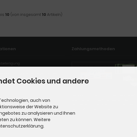
bis
10
(von insgesamt
10
Artikeln)
ationen
Zahlungsmethoden
mbeteiligung
elegentlich gestellte Fragen) zu den
ndet Cookies und andere
ap
Die Box kann unter tpl_modified_responsive/
ate - Partnerprogramme
Technologien, auch von
iscellaneous.html verändert werden. Die Spra
befinden sich in der Datei tpl_modified_respo
nktionsweise der Website zu
german/lang_german.custom.
Angebotes zu analysieren und Ihnen
eten zu können. Weitere
Datenschutzerklärung.