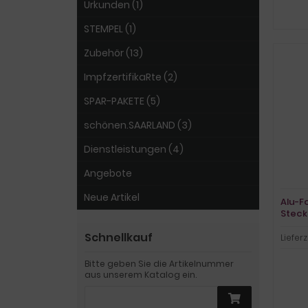
Urkunden (1)
STEMPEL (1)
Zubehör (13)
ImpfzertifikaRte (2)
SPAR-PAKETE (5)
schönen.SAARLAND (3)
Dienstleistungen (4)
Angebote
Neue Artikel
Alu-F
Steck
Schnellkauf
Lieferz
Bitte geben Sie die Artikelnummer
aus unserem Katalog ein.