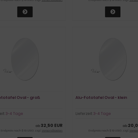
ototafel Oval - groß
Alu-Fototafel Oval - klein
eit:
3-4 Tage
Lieferzeit:
3-4 Tage
32,50 EUR
20,0
ab
ab
Endpreis nach § 19 UStG. zzgl.
Versandkosten
Endpreis nach § 19 UStG. zzgl.
Versa