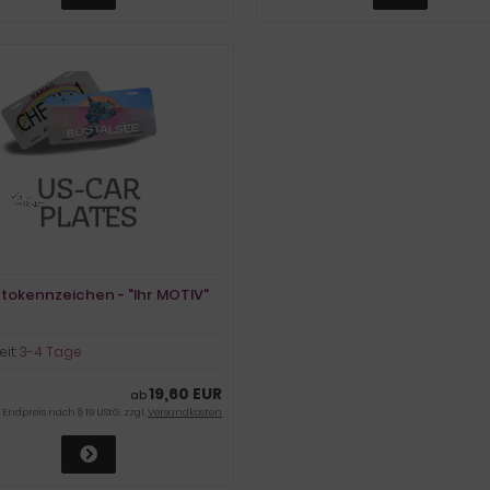
tokennzeichen - "Ihr MOTIV"
eit:
3-4 Tage
19,60 EUR
ab
Endpreis nach § 19 UStG. zzgl.
Versandkosten