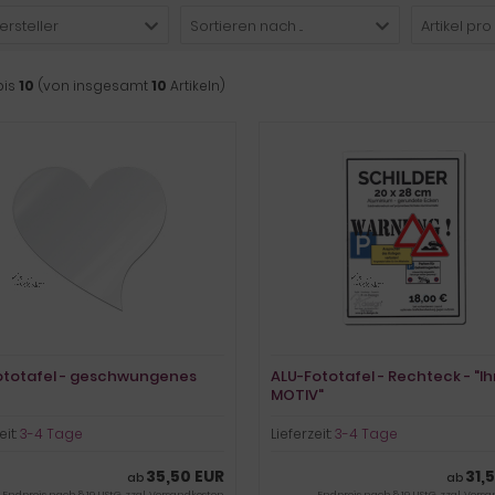
ersteller
Sortieren nach ...
Artikel pro
bis
10
(von insgesamt
10
Artikeln)
ototafel - geschwungenes
ALU-Fototafel - Rechteck - "Ih
MOTIV"
eit:
3-4 Tage
Lieferzeit:
3-4 Tage
35,50 EUR
31,
ab
ab
Endpreis nach § 19 UStG. zzgl.
Versandkosten
Endpreis nach § 19 UStG. zzgl.
Versa