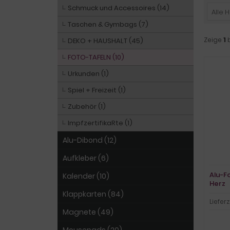
Schmuck und Accessoires (14)
Alle H
Taschen & Gymbags (7)
Zeige
1
DEKO + HAUSHALT (45)
FOTO-TAFELN (10)
Urkunden (1)
Spiel + Freizeit (1)
Zubehör (1)
ImpfzertifikaRte (1)
Alu-Dibond (12)
Aufkleber (6)
Alu-F
Kalender (10)
Herz
Klappkarten (84)
Lieferz
Magnete (49)