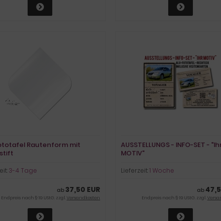
ototafel Rautenform mit
AUSSTELLUNGS - INFO-SET - "Ih
stift
MOTIV"
eit:
3-4 Tage
Lieferzeit:
1 Woche
37,50 EUR
47,5
ab
ab
Endpreis nach § 19 UStG. zzgl.
Versandkosten
Endpreis nach § 19 UStG. zzgl.
Versa