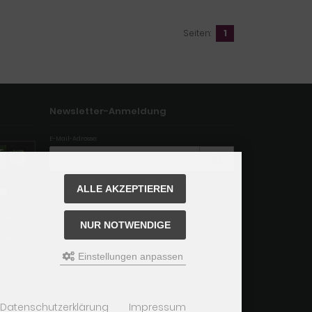
Seiten:
1
Newsletter-Anmeldung
E-Mail-Adresse:
Der Newsletter kann jederzeit hier oder in Ihrem Kunden
ALLE AKZEPTIEREN
konto abbestellt werden.
boxes/box_m
NUR NOTWENDIGE
chvariablen
nsive/lang/
Einstellungen anpassen
Datenschutzerklärung
Impressum