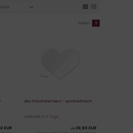
 Seite
Seiten:
1
r
Alu-Fototafel Herz - symmetrisch
Lieferzeit:
3-4 Tage
50 EUR
35,50 EUR
ab
ndkosten
Endpreis nach § 19 UStG. zzgl.
Versandkosten