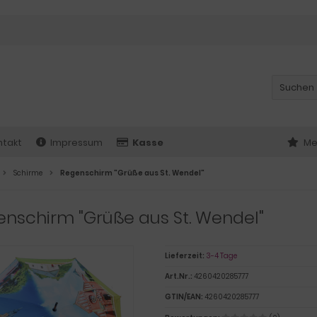
ntakt
Impressum
Kasse
Me
Schirme
Regenschirm "Grüße aus St. Wendel"
nschirm "Grüße aus St. Wendel"
Lieferzeit:
3-4 Tage
Art.Nr.:
4260420285777
GTIN/EAN:
4260420285777