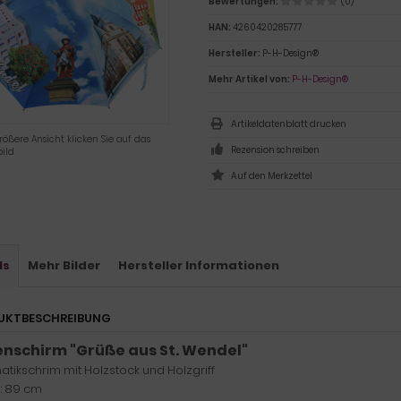
Bewertungen:
(0)
HAN:
4260420285777
Hersteller:
P-H-Design®
Mehr Artikel von:
P-H-Design®
Artikeldatenblatt drucken
rößere Ansicht klicken Sie auf das
Rezension schreiben
ild
ls
Mehr Bilder
Hersteller Informationen
UKTBESCHREIBUNG
nschirm "Grüße aus St. Wendel"
tikschrim mit Holzstock und Holzgriff
: 89 cm