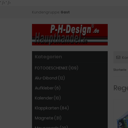
" />
" />
Kundengruppe:
Gast
Kategorien
Ko
FOTOGESCHENKE (109)
Startseite
Alu-Dibond (12)
Rege
Aufkleber (6)
Kalender (10)
Klappkarten (84)
Magnete (31)