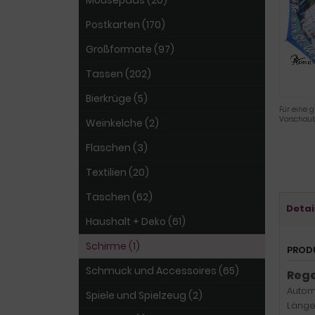
Mousepads (20)
Postkarten (170)
Großformate (97)
Tassen (202)
Bierkrüge (5)
Für eine g
Vorschaub
Weinkelche (2)
Flaschen (3)
Textilien (20)
Taschen (62)
Detai
Haushalt + Deko (61)
Schirme (1)
PROD
Schmuck und Accessoires (65)
Rege
Automa
Spiele und Spielzeug (2)
Länge