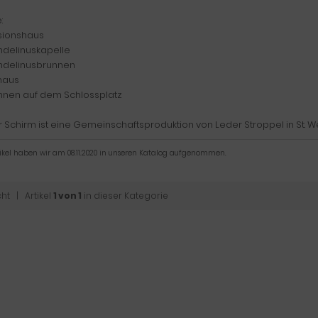
:
sionshaus
delinuskapelle
delinusbrunnen
haus
nnen auf dem Schlossplatz
 Schirm ist eine Gemeinschaftsproduktion von Leder Stroppel in St. W
tikel haben wir am 08.11.2020 in unseren Katalog aufgenommen.
cht
| Artikel
1 von 1
in dieser Kategorie