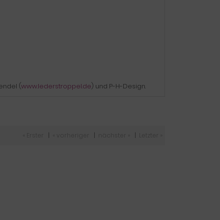
endel (
www.lederstroppel.de
) und P-H-Design.
« Erster
|
« vorheriger
|
nächster »
|
Letzter »