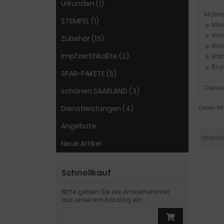
Urkunden (1)
Motive
STEMPEL (1)
☼ Mis
☼ Wen
Zubehör (13)
☼ Wen
ImpfzertifikaRte (2)
☼ Rat
☼ Bru
SPAR-PAKETE (5)
Dieser
schönen.SAARLAND (3)
Dienstleistungen (4)
Diesen Ar
Angebote
Übersi
Neue Artikel
Schnellkauf
Bitte geben Sie die Artikelnummer
aus unserem Katalog ein.