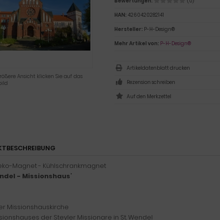
Bewertungen:
(0)
HAN:
4260420282141
Hersteller:
P-H-Design®
Mehr Artikel von:
P-H-Design®
Artikeldatenblatt drucken
rößere Ansicht klicken Sie auf das
Rezension schreiben
ild
KTBESCHREIBUNG
eko-Magnet - Kühlschrankmagnet
ndel - Missionshaus
"
er Missionshauskirche
sionshauses der Steyler Missionare in St. Wendel