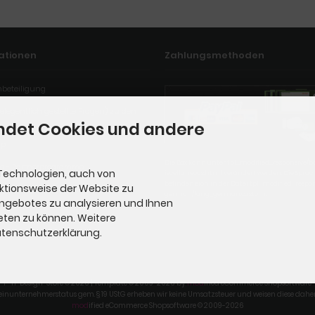
ationen
Zahlungsmethoden
mbeteiligung
elegentlich gestellte Fragen) zu den
ndet Cookies und andere
ap
Die Box kann unter tpl_modified_responsive/
ate - Partnerprogramme
Technologien, auch von
iscellaneous.html verändert werden. Die Spra
befinden sich in der Datei tpl_modified_respo
nktionsweise der Website zu
german/lang_german.custom.
Angebotes zu analysieren und Ihnen
eten zu können. Weitere
Datenschutzerklärung.
P-H-Design-Store © 2026 | Template © 2009-2026 by
mod
ified eCommerce Shopsoftware
einunternehmerstatus gem. § 19 UStG erheben wir keine Umsatzsteuer und weisen diese daher
mod
ified eCommerce Shopsoftware © 2009-2026