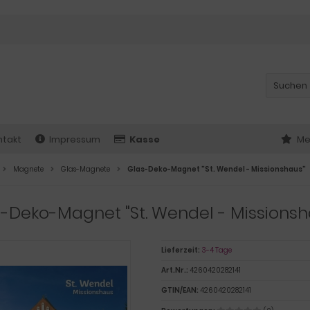
ntakt
Impressum
Kasse
Me
Magnete
Glas-Magnete
Glas-Deko-Magnet "St. Wendel - Missionshaus"
-Deko-Magnet "St. Wendel - Missionsh
Lieferzeit:
3-4 Tage
Art.Nr.:
4260420282141
GTIN/EAN:
4260420282141