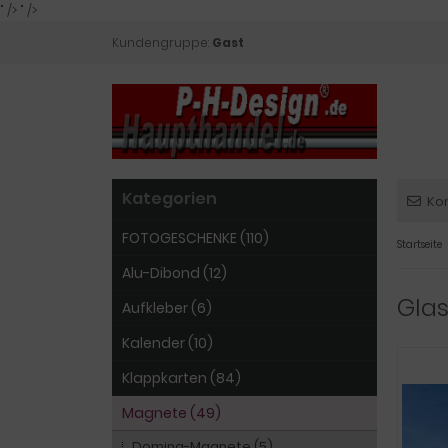
" />
" />
Kundengruppe:
Gast
Kategorien
Ko
FOTOGESCHENKE (110)
Startseite
Alu-Dibond (12)
Glas
Aufkleber (6)
Kalender (10)
Klappkarten (84)
Magnete (49)
Doming-Magnete (5)