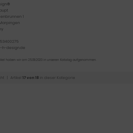
sign®
Haupt
enbrunnen 1
Marpingen
ny
53400275
-h-design.de
tikel haben wir am 25.09.2020 in unseren Katalog aufgenommen.
cht
| Artikel
17 von 18
in dieser Kategorie