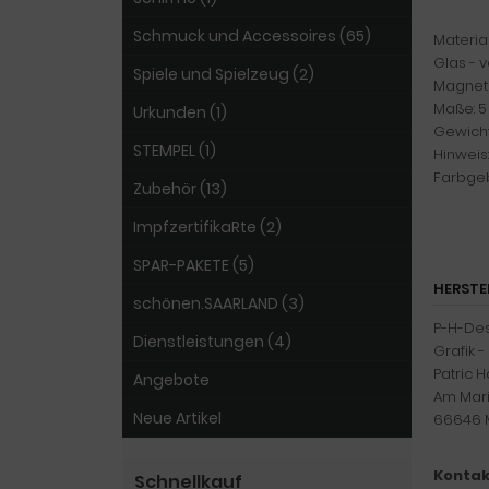
Schmuck und Accessoires (65)
Material
Glas - 
Spiele und Spielzeug (2)
Magneti
Maße: 5
Urkunden (1)
Gewicht
STEMPEL (1)
Hinweis:
Farbgeb
Zubehör (13)
ImpfzertifikaRte (2)
SPAR-PAKETE (5)
HERSTE
schönen.SAARLAND (3)
P-H-De
Dienstleistungen (4)
Grafik 
Patric 
Angebote
Am Mari
Neue Artikel
66646 
Kontak
Schnellkauf