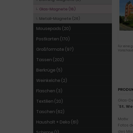
Glas-Magnete (18)
Metall-Magnete (26)
Mousepads (20)
Postkarten (170)
Für eine g
Großformate (97)
Vorschaub
Tassen (202)
Bierkrüge (5)
Weinkelche (2)
PRODU
Flaschen (3)
Glas-D
Textilien (20)
"
St. We
Taschen (62)
Motiv:
Haushalt + Deko (61)
Fotos d
des Mis
Schirme (1)