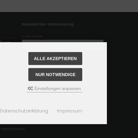
Newsletter-Anmeldung
E-Mail-Adresse:
Der Newsletter kann jederzeit hier oder in Ihrem Kunden
ALLE AKZEPTIEREN
konto abbestellt werden.
boxes/box_m
NUR NOTWENDIGE
chvariablen
nsive/lang/
Einstellungen anpassen
Datenschutzerklärung
Impressum
 auch nicht aus.