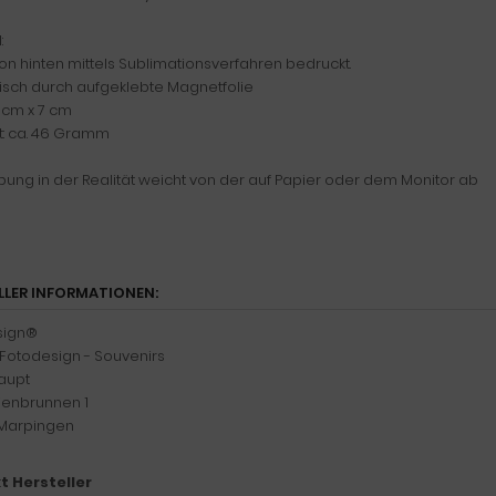
:
von hinten mittels Sublimationsverfahren bedruckt.
sch durch aufgeklebte Magnetfolie
 cm x 7 cm
: ca. 46 Gramm
ung in der Realität weicht von der auf Papier oder dem Monitor ab
LLER INFORMATIONEN:
sign®
- Fotodesign - Souvenirs
Haupt
enbrunnen 1
Marpingen
t Hersteller