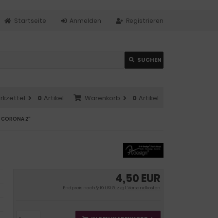
Startseite
Anmelden
Registrieren
SUCHEN
rkzettel
0
Artikel
Warenkorb
0
Artikel
K CORONA 2"
4,50 EUR
Endpreis nach § 19 UStG. zzgl.
Versandkosten