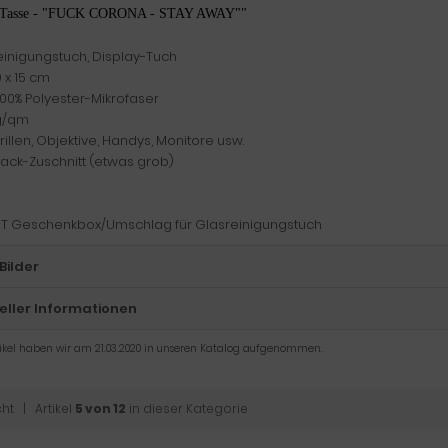
"Tasse - "FUCK CORONA - STAY AWAY""
einigungstuch, Display-Tuch
0 x 15 cm
100% Polyester-Mikrofaser
 g/qm
Brillen, Objektive, Handys, Monitore usw.
zack-Zuschnitt (etwas grob)
 PET Geschenkbox/Umschlag für Glasreinigungstuch
Bilder
eller Informationen
tikel haben wir am 21.03.2020 in unseren Katalog aufgenommen.
cht
| Artikel
5 von 12
in dieser Kategorie