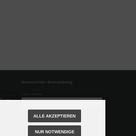
Newsletter-Anmeldung
E-Mail-Adresse:
Der Newsletter kann jederzeit hier oder in Ihrem Kunden
ALLE AKZEPTIEREN
konto abbestellt werden.
boxes/box_m
NUR NOTWENDIGE
chvariablen