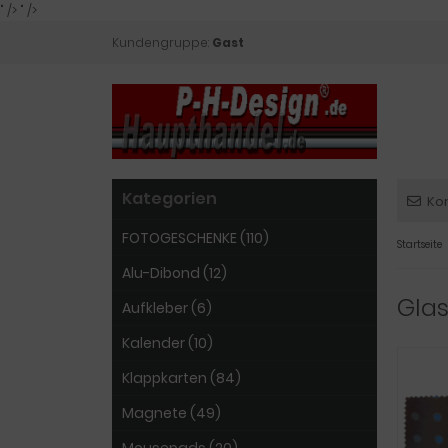
" />
" />
Kundengruppe:
Gast
Kategorien
Ko
FOTOGESCHENKE (110)
Startseite
Alu-Dibond (12)
Gla
Aufkleber (6)
Kalender (10)
Klappkarten (84)
Magnete (49)