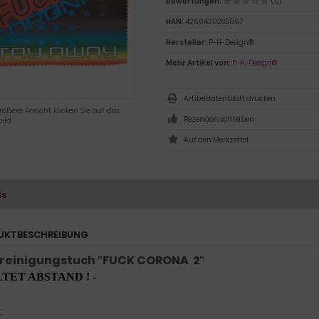
Bewertungen:
(0)
HAN:
4260420285067
Hersteller:
P-H-Design®
Mehr Artikel von:
P-H-Design®
Artikeldatenblatt drucken
rößere Ansicht klicken Sie auf das
Rezension schreiben
ild
ls
UKTBESCHREIBUNG
reinigungstuch
FUCK CORONA 2
"
"
LTET ABSTAND ! -
: