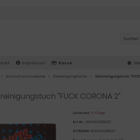
ntakt
Impressum
Kasse
Me
Schmuck und Accessoires
Glasreinigungstücher
Glasreinigungstuch "FUC
sreinigungstuch "FUCK CORONA 2"
Lieferzeit:
3-4 Tage
Art.Nr.:
4260420285067
GTIN/EAN:
4260420285067