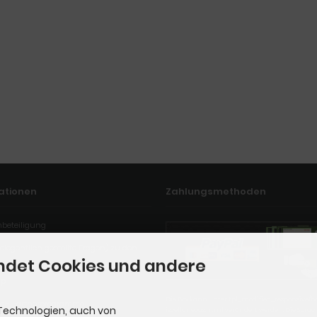
ationen
Zahlungsmethoden
mbeteiligung
elegentlich gestellte Fragen) zu den
ndet Cookies und andere
ap
Die Box kann unter tpl_modified_responsive/
ate - Partnerprogramme
Technologien, auch von
iscellaneous.html verändert werden. Die Spra