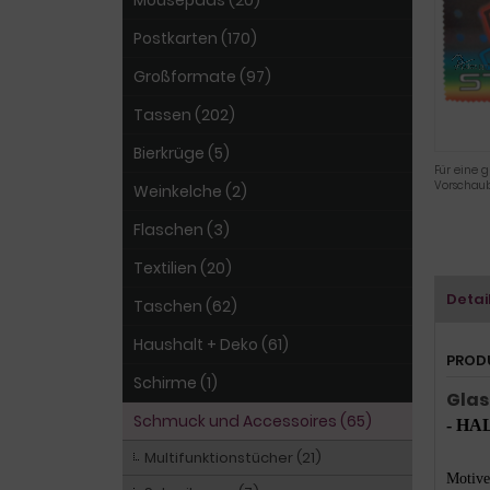
Mousepads (20)
Postkarten (170)
Großformate (97)
Tassen (202)
Bierkrüge (5)
Für eine g
Vorschaub
Weinkelche (2)
Flaschen (3)
Textilien (20)
Detai
Taschen (62)
Haushalt + Deko (61)
PROD
Schirme (1)
Glas
Schmuck und Accessoires (65)
- HA
Multifunktionstücher (21)
Motive