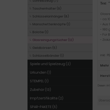
Schreibzeug (7)
Text 
Taschenhalter (9)
Glasr
Schlüsselanhänger (8)
- ca. 1
Manschettenknöpfe (1)
- Aus 
- 180
Bolotie (1)
- Für 
- Zick
Glasreinigungstücher (12)
Geldbörsen (5)
inkl.
Schlüsselbänder (1)
Spiele und Spielzeug (2)
Mehr 
Urkunden (1)
Herst
STEMPEL (1)
Diesen Ar
Zubehör (13)
ImpfzertifikaRte (2)
Übersi
SPAR-PAKETE (5)