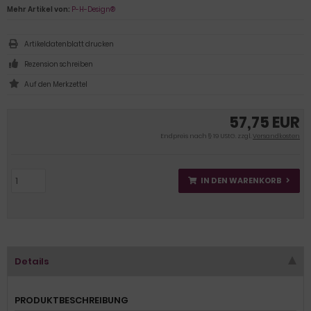
Mehr Artikel von:
P-H-Design®
Artikeldatenblatt drucken
Rezension schreiben
57,75 EUR
Endpreis nach § 19 UStG. zzgl.
Versandkosten
IN DEN WARENKORB
Details
PRODUKTBESCHREIBUNG