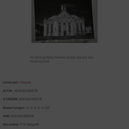
Für eine größere Ansicht klicken Sie auf das
Vorschaubild
Lieferzeit:
1 Woche
Art.Nr.:
4260420283278
GTIN/EAN:
4260420283278
Bewertungen:
(0)
HAN:
4260420283278
Hersteller:
P-H-Design®