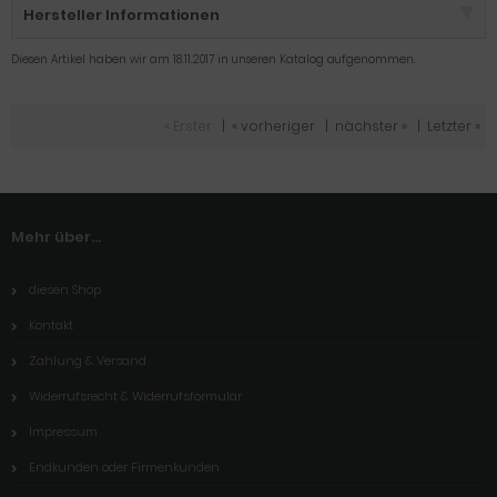
Hersteller Informationen
Diesen Artikel haben wir am 18.11.2017 in unseren Katalog aufgenommen.
« Erster
|
« vorheriger
|
nächster »
|
Letzter »
Mehr über...
diesen Shop
Kontakt
Zahlung & Versand
Widerrufsrecht & Widerrufsformular
Impressum
Endkunden oder Firmenkunden