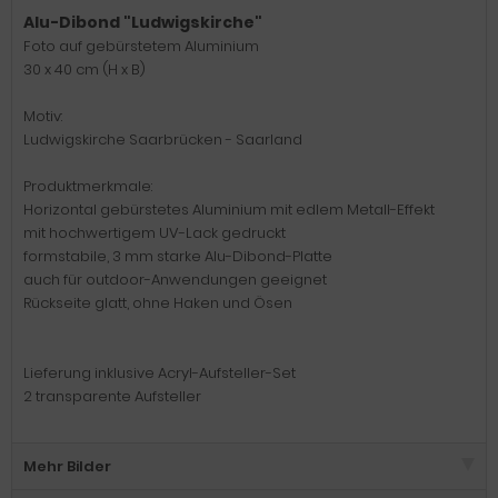
Alu-Dibond "Ludwigskirche"
Foto auf gebürstetem Aluminium
30 x 40 cm (H x B)
Motiv:
Ludwigskirche Saarbrücken - Saarland
Produktmerkmale:
Horizontal gebürstetes Aluminium mit edlem Metall-Effekt
mit hochwertigem UV-Lack gedruckt
formstabile, 3 mm starke Alu-Dibond-Platte
auch für outdoor-Anwendungen geeignet
Rückseite glatt, ohne Haken und Ösen
Lieferung inklusive Acryl-Aufsteller-Set
2 transparente Aufsteller
Mehr Bilder