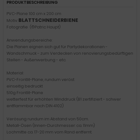
PRODUKTBESCHREIBUNG
PVC-Plane 100 cm x 200 cm
BLATTSCHNEIDERBIENE
Motiv:
Fotografie (©Patric Haupt)
Anwendungsbereiche:
Die Planen eignen sich gut für Partydekorationen -
Wandschmuck - zum Verdecken von renovierungsbedürftigen
Stellen - Außenwerbung - etc.
Material:
PVC-Frontlit-Plane, rundum veröst
einseitig bedruckt
510g Frontlit-Plane
wetterfest für erhöhten Winddruck (B1 zertifiziert - schwer
entflammbar nach DIN 4102)
Verösung rundum im Abstand von 50cm.
Metall-Ösen (Innen-Durchmesser: ca. 11mm)
Lochmitte ca. 17-20 mm vom Rand entfernt.