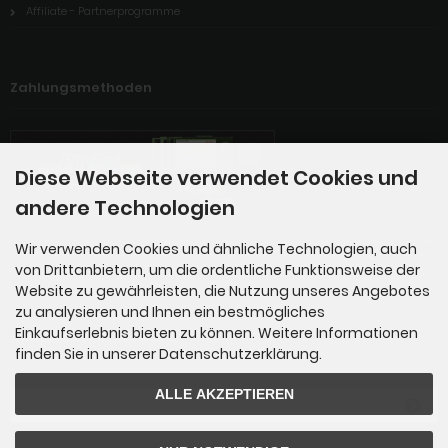
Affiliate - Partnerprogramme
Zahlungsmethoden
Diese Webseite verwendet Cookies und
andere Technologien
Die Box kann unter tpl_modified_responsive/boxes/box_miscellaneous.html verändert werde
Wir verwenden Cookies und ähnliche Technologien, auch
n. Die Sprachvariablen befinden sich in der Datei tpl_modified_responsive/lang/german/lan
von Drittanbietern, um die ordentliche Funktionsweise der
g_german.custom.
Website zu gewährleisten, die Nutzung unseres Angebotes
zu analysieren und Ihnen ein bestmögliches
Einkaufserlebnis bieten zu können. Weitere Informationen
Newsletter-Anmeldung
finden Sie in unserer Datenschutzerklärung.
E-Mail-Adresse:
ALLE AKZEPTIEREN
Der Newsletter kann jederzeit hier oder in Ihrem Kundenkonto abbestellt werden.