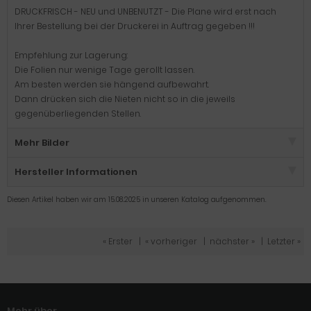
DRUCKFRISCH - NEU und UNBENUTZT - Die Plane wird erst nach
Ihrer Bestellung bei der Druckerei in Auftrag gegeben !!!
Empfehlung zur Lagerung:
Die Folien nur wenige Tage gerollt lassen.
Am besten werden sie hängend aufbewahrt.
Dann drücken sich die Nieten nicht so in die jeweils
gegenüberliegenden Stellen.
Mehr Bilder
Hersteller Informationen
Diesen Artikel haben wir am 15.08.2025 in unseren Katalog aufgenommen.
« Erster
|
« vorheriger
|
nächster »
|
Letzter »
Mehr über...