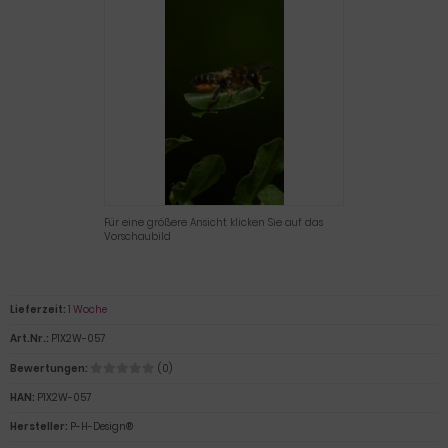
Für eine größere Ansicht klicken Sie auf das
Vorschaubild
Lieferzeit:
1 Woche
Art.Nr.:
P1X2W-057
Bewertungen:
(0)
HAN:
P1X2W-057
Hersteller:
P-H-Design®