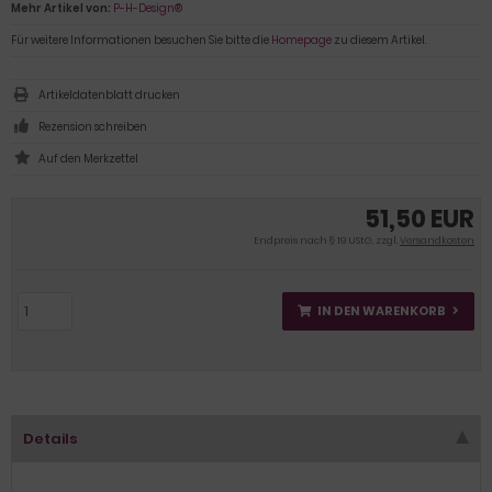
Mehr Artikel von:
P-H-Design®
Für weitere Informationen besuchen Sie bitte die
Homepage
zu diesem Artikel.
Artikeldatenblatt drucken
Rezension schreiben
51,50 EUR
Endpreis nach § 19 UStG. zzgl.
Versandkosten
IN DEN WARENKORB
Details