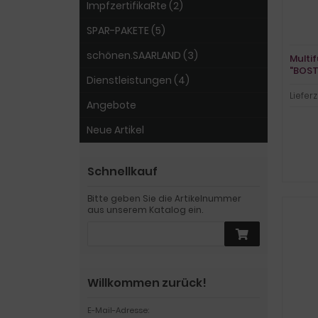
ImpfzertifikaRte (2)
SPAR-PAKETE (5)
schönen.SAARLAND (3)
Multi
"BOST
Dienstleistungen (4)
Lieferz
Angebote
Neue Artikel
Schnellkauf
Bitte geben Sie die Artikelnummer
aus unserem Katalog ein.
Willkommen zurück!
E-Mail-Adresse: