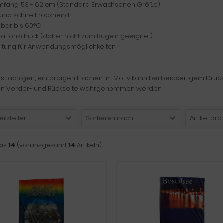
mfang: 53 - 62 cm (Standard Erwachsenen Größe)
t und schnelltrocknend
bar bis 60°C
mationsdruck (daher nicht zum Bügeln geeignet)
nleitung für Anwendungsmöglichkeiten
ssflächigen, einfarbigen Flächen im Motiv kann bei beidseitigem Druc
en Vorder- und Rückseite wahrgenommen werden.
ersteller
Sortieren nach ...
Artikel pro
bis
14
(von insgesamt
14
Artikeln)