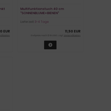
nkt
Multifunktionstuch 40 cm
"SONNENBLUME+BIENEN"
Lieferzeit:
3-4 Tage
50 EUR
11,50 EUR
ndkosten
Endpreis nach § 19 UStG. zzgl.
Versandkosten