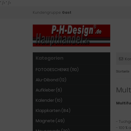
" />
" />
Kundengruppe:
Gast
Kategorien
Ko
FOTOGESCHENKE (110)
Startseite
Alu-Dibond (12)
Mult
Aufkleber (6)
Kalender (10)
Multif
Klappkarten (84)
Magnete (49)
- Tuchg
- 100 %