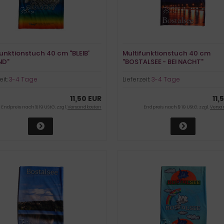
funktionstuch 40 cm "BLEIB'
Multifunktionstuch 40 cm
ND"
"BOSTALSEE - BEI NACHT"
eit:
3-4 Tage
Lieferzeit:
3-4 Tage
11,50 EUR
11,
Endpreis nach § 19 UStG. zzgl.
Versandkosten
Endpreis nach § 19 UStG. zzgl.
Versa