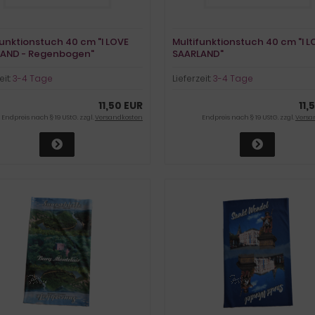
funktionstuch 40 cm "I LOVE
Multifunktionstuch 40 cm "I L
AND - Regenbogen"
SAARLAND"
eit:
3-4 Tage
Lieferzeit:
3-4 Tage
11,50 EUR
11,
Endpreis nach § 19 UStG. zzgl.
Versandkosten
Endpreis nach § 19 UStG. zzgl.
Versa