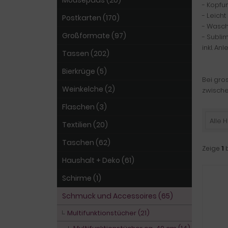
Mousepads (20)
- Kopfu
- Leich
Postkarten (170)
- Wasch
Großformate (97)
- Subli
inkl. A
Tassen (202)
Bierkrüge (5)
Bei gro
Weinkelche (2)
zwisch
Flaschen (3)
Alle H
Textilien (20)
Taschen (62)
Zeige
1
Haushalt + Deko (61)
Schirme (1)
Schmuck und Accessoires (65)
Multifunktionstücher (21)