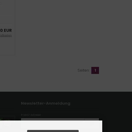
E
50 EUR
ndkosten
Seiten:
1
Newsletter-Anmeldung
E-Mail-Adresse: