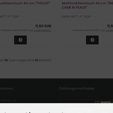
funktionstuch 40 cm "THOLEY"
Multifunktionstuch 40 cm "W
CAME IN PEACE"
eit:
3-4 Tage
Lieferzeit:
3-4 Tage
11,50 EUR
11,
Endpreis nach § 19 UStG. zzgl.
Versandkosten
Endpreis nach § 19 UStG. zzgl.
Versa
bis
14
(von insgesamt
14
Artikeln)
ationen
Zahlungsmethoden
mbeteiligung
elegentlich gestellte Fragen) zu den