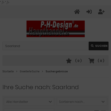
" />
" />
SUCHEN
(
0
)
(
0
)
Startseite
Erweiterte Suche
Suchergebnisse
Ihre Suche nach: Saarland
Alle Hersteller
Sortieren nach ...