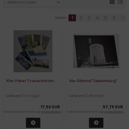
Artikel pro Seite
Seiten:
1
2
3
4
5
6
»
10er Paket Trauerkarten
Alu-Dibond "Liebenburg"
Lieferzeit:
3-4 Tage
Lieferzeit:
2 Wochen
17,50 EUR
57,75 EUR
Endpreis nach § 19 UStG. zzgl.
Versandkosten
Endpreis nach § 19 UStG. zzgl.
Versandkosten