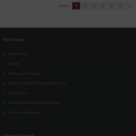
Seiten:
1
2
3
4
5
6
»
Mehr über...
diesen Shop
Kontakt
Zahlung & Versand
Widerrufsrecht & Widerrufsformular
Impressum
Endkunden oder Firmenkunden
Cookie Einstellungen
Informationen